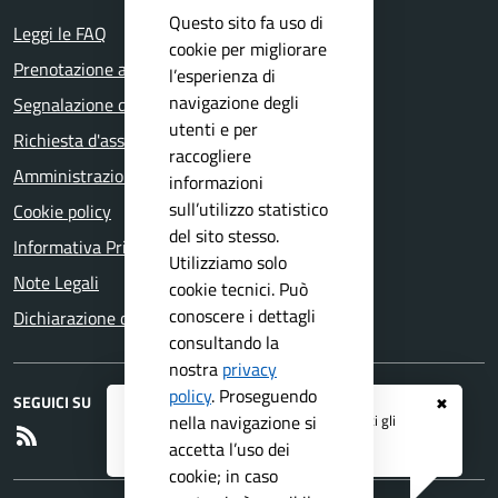
Questo sito fa uso di
Leggi le FAQ
cookie per migliorare
Prenotazione appuntamento
l’esperienza di
navigazione degli
Segnalazione disservizio
utenti e per
Richiesta d'assistenza
raccogliere
Amministrazione trasparente
informazioni
sull’utilizzo statistico
Cookie policy
del sito stesso.
Informativa Privacy
Utilizziamo solo
Note Legali
cookie tecnici. Può
conoscere i dettagli
Dichiarazione di accessibilità
consultando la
nostra
privacy
policy
.
Proseguendo
SEGUICI SU
✖
Registrati ai servizi
APP IO
e ricevi tutti gli
nella navigazione si
RSS
aggiornamenti dall'Ente
accetta l’uso dei
cookie; in caso