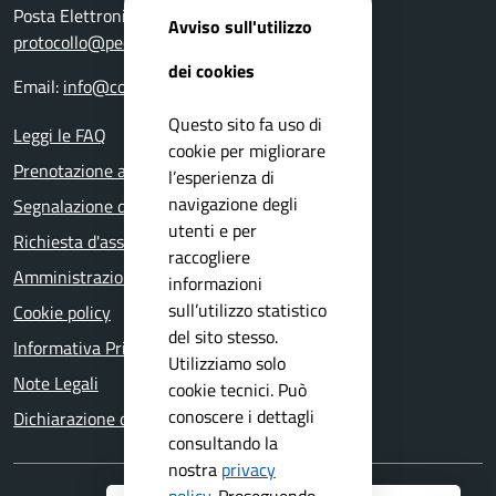
Posta Elettronica Certificata:
Avviso sull'utilizzo
protocollo@pec.comune.vobarno.bs.it
dei cookies
Email:
info@comune.vobarno.bs.it
Questo sito fa uso di
Leggi le FAQ
cookie per migliorare
Prenotazione appuntamento
l’esperienza di
navigazione degli
Segnalazione disservizio
utenti e per
Richiesta d'assistenza
raccogliere
Amministrazione trasparente
informazioni
sull’utilizzo statistico
Cookie policy
del sito stesso.
Informativa Privacy
Utilizziamo solo
Note Legali
cookie tecnici. Può
conoscere i dettagli
Dichiarazione di accessibilità
consultando la
nostra
privacy
policy
.
Proseguendo