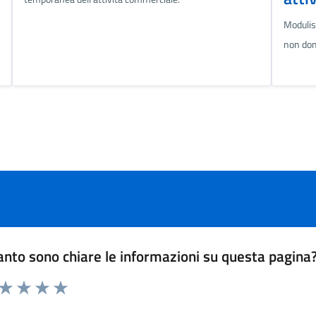
Modulist
non dom
nto sono chiare le informazioni su questa pagina
 da 1 a 5 stelle la pagina
ta 1 stelle su 5
Valuta 2 stelle su 5
Valuta 3 stelle su 5
Valuta 4 stelle su 5
Valuta 5 stelle su 5