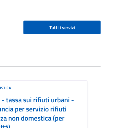
Tutti i servizi
ISTICA
 - tassa sui rifiuti urbani -
ncia per servizio rifiuti
za non domestica (per
ità)