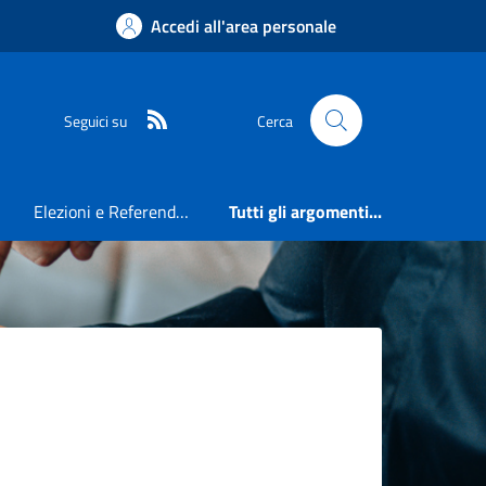
Accedi all'area personale
RSS
Seguici su
Cerca
Elezioni e Referendum
Tutti gli argomenti...