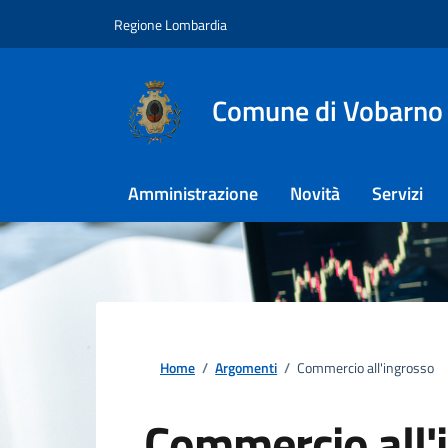
Regione Lombardia
Comune di Vobarno
Amministrazione
Novità
Servizi
Home
/
Argomenti
/
Commercio all'ingrosso
Commercio all'