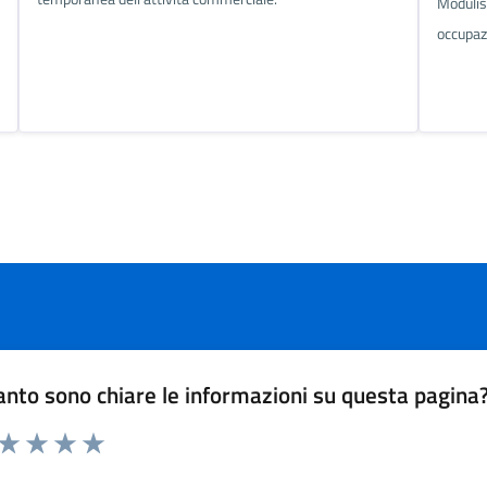
Modulis
occupaz
nto sono chiare le informazioni su questa pagina
 da 1 a 5 stelle la pagina
ta 1 stelle su 5
Valuta 2 stelle su 5
Valuta 3 stelle su 5
Valuta 4 stelle su 5
Valuta 5 stelle su 5