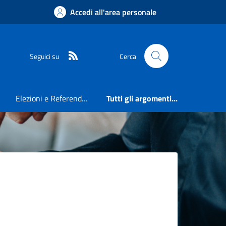
Accedi all'area personale
RSS
Seguici su
Cerca
Elezioni e Referendum
Tutti gli argomenti...