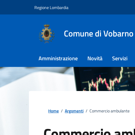
Regione Lombardia
Comune di Vobarno
Amministrazione
Novità
Servizi
Home
/
Argomenti
/
Commercio ambulante
Commercio am