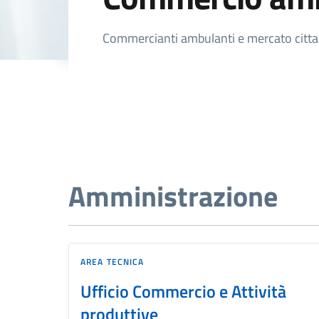
Dettagli della not
Commercianti ambulanti e mercato citt
Amministrazione
AREA TECNICA
Ufficio Commercio e Attività
produttive