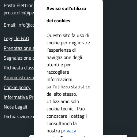
Posta Elettronica Certificata:
Avviso sull'utilizzo
protocollo@pec.comune.vobarno.bs.it
dei cookies
Email:
info@comune.vobarno.bs.it
Questo sito fa uso di
Leggi le FAQ
cookie per migliorare
Prenotazione appuntamento
l’esperienza di
navigazione degli
Segnalazione disservizio
utenti e per
Richiesta d'assistenza
raccogliere
Amministrazione trasparente
informazioni
sull’utilizzo statistico
Cookie policy
del sito stesso.
Informativa Privacy
Utilizziamo solo
Note Legali
cookie tecnici. Può
conoscere i dettagli
Dichiarazione di accessibilità
consultando la
nostra
privacy